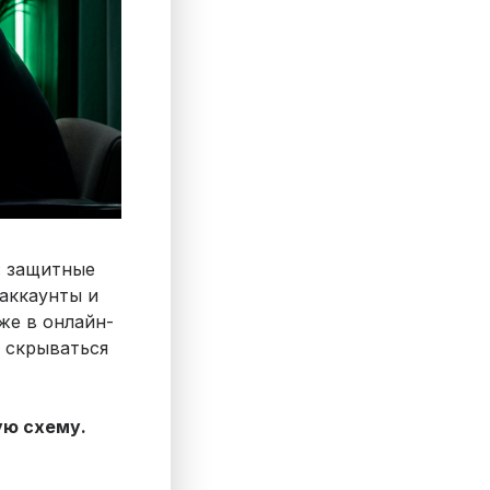
: защитные
аккаунты и
же в онлайн-
т скрываться
ую схему.