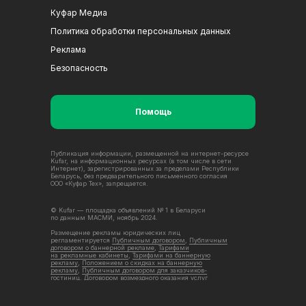
Куфар Медиа
Политика обработки персональных данных
Реклама
Безопасность
Помощь
Публикация информации, размещенной на интернет-ресурсе
Kufar, на информационных ресурсах (в том числе в сети
Интернет), зарегистрированных за пределами Республики
Беларусь, без предварительного письменного согласия
ООО «Куфар Тех», запрещается.
© Kufar — площадка объявлений № 1 в Беларуси
по данным МАСМИ, ноябрь 2024.
Размещение рекламы юридических лиц
регламентируется
Публичным договором
,
Публичным
договором о баннерной рекламе
,
Тарифами
на рекламные кабинеты
,
Тарифами на баннерную
рекламу
,
Положением о скидках на баннерную
рекламу
,
Публичным договором для заказчиков-
гостиниц
,
Договором возмездного оказания услуг
(присоединения)
.