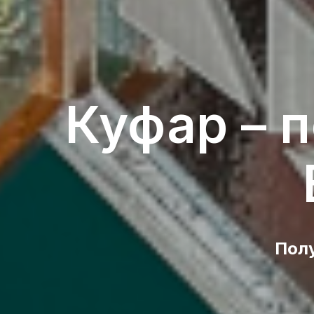
Куфар – 
Полу