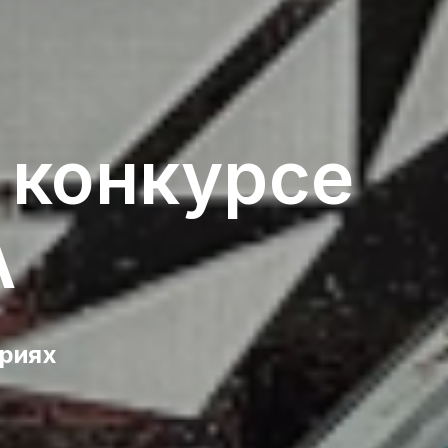
 конкурсе
А
ориях