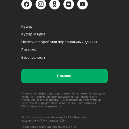
Куфар
Куфар Медиа
Политика обработки персональных данных
Реклама
Безопасность
Помощь
Публикация информации, размещенной на интернет-ресурсе
Kufar, на информационных ресурсах (в том числе в сети
Интернет), зарегистрированных за пределами Республики
Беларусь, без предварительного письменного согласия
ООО «Куфар Тех», запрещается.
© Kufar — площадка объявлений № 1 в Беларуси
по данным МАСМИ, ноябрь 2024.
Размещение рекламы юридических лиц