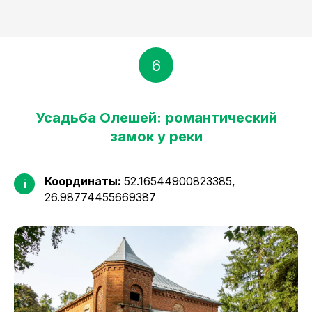
6
Усадьба Олешей: романтический
замок у реки
Координаты:
52.16544900823385,
i
26.98774455669387