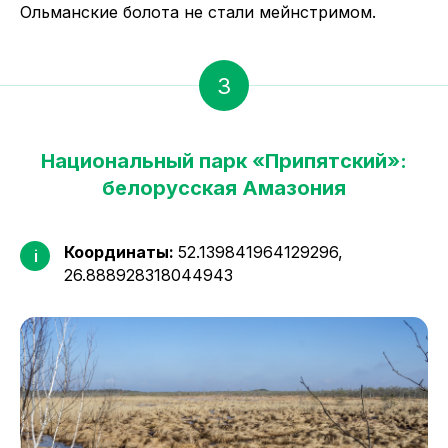
Ольманские болота не стали мейнстримом.
3
Национальный парк «Припятский»:
белорусская Амазония
Координаты:
52.139841964129296,
i
26.888928318044943