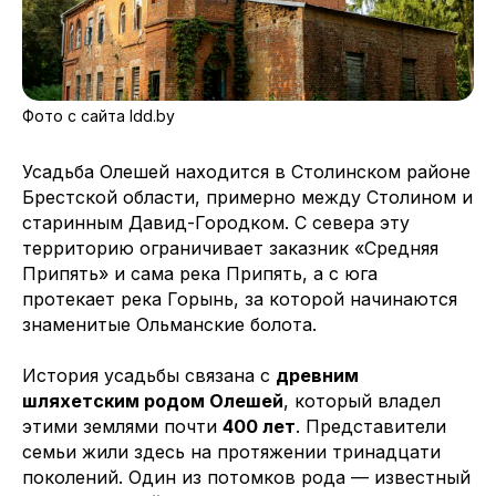
Фото с сайта ldd.by
Усадьба Олешей находится в Столинском районе
Брестской области, примерно между Столином и
старинным Давид-Городком. С севера эту
территорию ограничивает заказник «Средняя
Припять» и сама река Припять, а с юга
протекает река Горынь, за которой начинаются
знаменитые Ольманские болота.
История усадьбы связана с
древним
шляхетским родом Олешей
, который владел
этими землями почти
400 лет
. Представители
семьи жили здесь на протяжении тринадцати
поколений. Один из потомков рода — известный