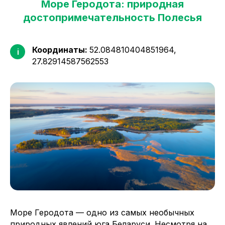
Море Геродота: природная
достопримечательность Полесья
Координаты:
52.084810404851964,
i
27.82914587562553
Море Геродота — одно из самых необычных
природных явлений юга Беларуси. Несмотря на