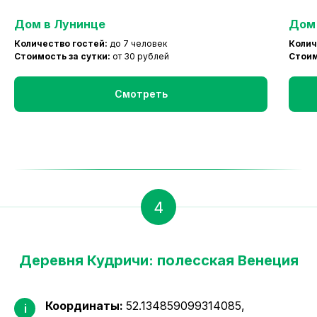
Дом в Лунинце
Дом
Количество гостей:
до 7 человек
Колич
Стоимость за сутки:
от 30 рублей
Стоим
Смотреть
4
Деревня Кудричи: полесская Венеция
Координаты:
52.134859099314085,
i