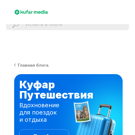
Главная блога
Куфар
Путешествия
Вдохновение
для поездок
и отдыха